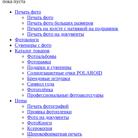
пока пуста
Печать фото
Печать фото
Печать фото больших размеров
Печать на холсте с натяжкой на подрамник
Печать фото на документы
Фотокниги
Сувениры с фото
Каталог товаров
Фотоальбомы
Фоторамки
Подарки и сувениры
Солнцезащитные очки POLAROID
Брендовые игрушки
Символ года
Фотоплёнка
Профессиональные фотоаксессуары
Цены
Печать фотографий
Проявка фотопленки
Фото на документы
ФотоКниги
Ксерокопия
Широкоформатная печать