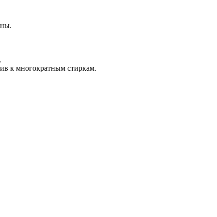
ины.
,
чив к многократным стиркам.