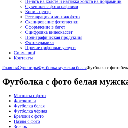
Печать на холсте и натяжка холста на подрамник
Сувениры с фотографиями
Копи - центр
Реставрация и монтаж фото
Сканирование фотопленки
Оформление в багет
Оцифровка видеокассет
Полиграфическая продукция
Фотокерамика
Прочие цифровые услуги
Сивма prof
Контакты
Главная
Сувениры
Футболка мужская белая
Футболка с фото бел
Футболка с фото белая мужска
Магниты с фото
Фотокниги
Футболка белая
Футболка чёрная
Брелоки с фото
Пазлы с фото
Значок