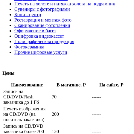
Печать на холсте и натяжка холста на подрамник
Сувениры с фотографиями
Копи - центр
Реставрация и монтаж фото
Сканирование фотопленки
Оформление в багет
Оцифровка видеокассет
Полиграфическая продукция
Фотокерамика
Прочие цифровые услуги
Цены
Наименование
В магазине, Р
На сайте, Р
Запись на
CD/DVD/Flash
70
------
заказчика до 1 Гб
Печать изображения
на CD/DVD (на
200
------
носитель заказчика)
Запись на CD/DVD
заказчика более 700
120
------