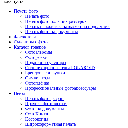
пока пуста
Печать фото
Печать фото
Печать фото больших размеров
Печать на холсте с натяжкой на подрамник
Печать фото на документы
Фотокниги
Сувениры с фото
Каталог товаров
Фотоальбомы
Фоторамки
Подарки и сувениры
Солнцезащитные очки POLAROID
Брендовые игрушки
Символ года
Фотоплёнка
Профессиональные фотоаксессуары
Цены
Печать фотографий
Проявка фотопленки
Фото на документы
ФотоКниги
Ксерокопия
Широкоформатная печать