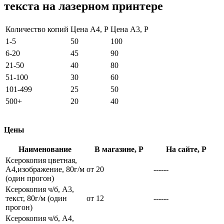
текста на лазерном принтере
Количество копий
Цена А4, Р
Цена А3, Р
1-5
50
100
6-20
45
90
21-50
40
80
51-100
30
60
101-499
25
50
500+
20
40
Цены
Наименование
В магазине, Р
На сайте, Р
Ксерокопия цветная,
А4,изображение, 80г/м
от 20
------
(один прогон)
Ксерокопия ч/б, А3,
текст, 80г/м (один
от 12
------
прогон)
Ксерокопия ч/б, А4,