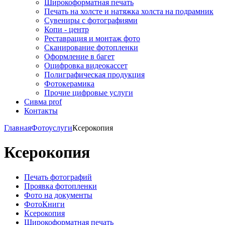
Широкоформатная печать
Печать на холсте и натяжка холста на подрамник
Сувениры с фотографиями
Копи - центр
Реставрация и монтаж фото
Сканирование фотопленки
Оформление в багет
Оцифровка видеокассет
Полиграфическая продукция
Фотокерамика
Прочие цифровые услуги
Сивма prof
Контакты
Главная
Фотоуслуги
Ксерокопия
Ксерокопия
Печать фотографий
Проявка фотопленки
Фото на документы
ФотоКниги
Ксерокопия
Широкоформатная печать