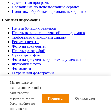
Дисконтная программа
Соглашение по использованию сервиса
Политика обработки персональных данных
Полезная информация
Печать больших размеров
Печать на холсте c натяжкой на подрамник
Требования к исходным файлам
Режимы печати
Фото на документы
Печать фотографий
Сувениры с фото
Фото на документы для всех случаев жизни
Футболки с фото
Фотокниги
О хранении фотографий
Стоимость услуг
Мы используем
О компании
файлы
cookie
, чтобы
сайт работал
Контакты
Принять
Отказаться
корректно и вам
Акции
О нас
было удобнее им
пользоваться.