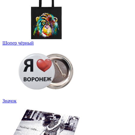
Шопер чёрный
Значок