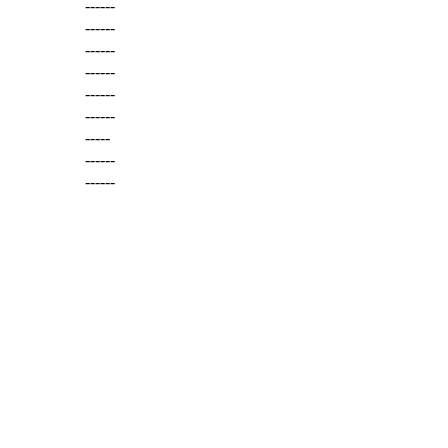
------
------
------
------
------
------
-----
------
------