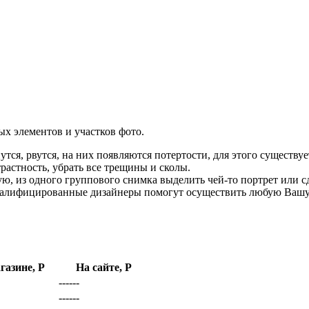
ых элементов и участков фото.
ся, рвутся, на них появляются потертости, для этого существуе
растность, убрать все трещины и сколы.
ю, из одного группового снимка выделить чей-то портрет или с
валифицированные дизайнеры помогут осуществить любую Вашу
газине, Р
На сайте, Р
------
------