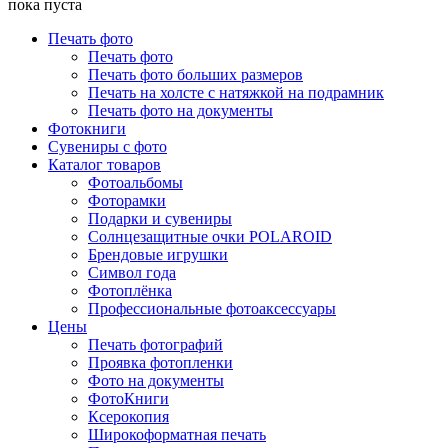
пока пуста
Печать фото
Печать фото
Печать фото больших размеров
Печать на холсте с натяжкой на подрамник
Печать фото на документы
Фотокниги
Сувениры с фото
Каталог товаров
Фотоальбомы
Фоторамки
Подарки и сувениры
Солнцезащитные очки POLAROID
Брендовые игрушки
Символ года
Фотоплёнка
Профессиональные фотоаксессуары
Цены
Печать фотографий
Проявка фотопленки
Фото на документы
ФотоКниги
Ксерокопия
Широкоформатная печать