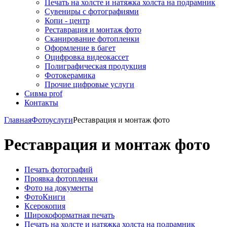
Печать на холсте и натяжка холста на подрамник
Сувениры с фотографиями
Копи - центр
Реставрация и монтаж фото
Сканирование фотопленки
Оформление в багет
Оцифровка видеокассет
Полиграфическая продукция
Фотокерамика
Прочие цифровые услуги
Сивма prof
Контакты
Главная
Фотоуслуги
Реставрация и монтаж фото
Реставрация и монтаж фото
Печать фотографий
Проявка фотопленки
Фото на документы
ФотоКниги
Ксерокопия
Широкоформатная печать
Печать на холсте и натяжка холста на подрамник