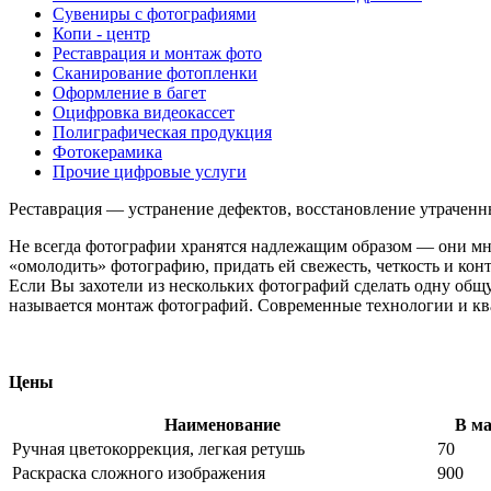
Сувениры с фотографиями
Копи - центр
Реставрация и монтаж фото
Сканирование фотопленки
Оформление в багет
Оцифровка видеокассет
Полиграфическая продукция
Фотокерамика
Прочие цифровые услуги
Реставрация — устранение дефектов, восстановление утраченн
Не всегда фотографии хранятся надлежащим образом — они мнут
«омолодить» фотографию, придать ей свежесть, четкость и конт
Если Вы захотели из нескольких фотографий сделать одну общу
называется монтаж фотографий. Современные технологии и к
Цены
Наименование
В ма
Ручная цветокоррекция, легкая ретушь
70
Раскраска сложного изображения
900