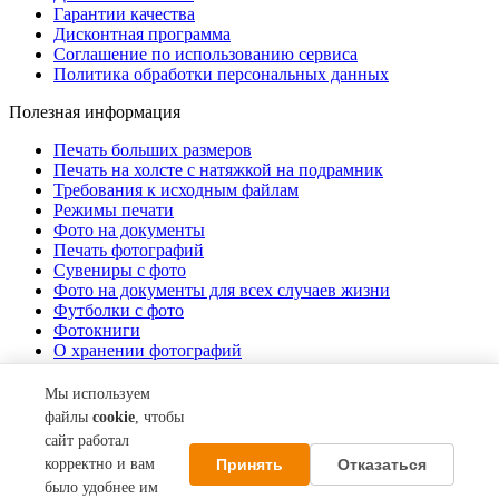
Гарантии качества
Дисконтная программа
Соглашение по использованию сервиса
Политика обработки персональных данных
Полезная информация
Печать больших размеров
Печать на холсте c натяжкой на подрамник
Требования к исходным файлам
Режимы печати
Фото на документы
Печать фотографий
Сувениры с фото
Фото на документы для всех случаев жизни
Футболки с фото
Фотокниги
О хранении фотографий
Стоимость услуг
Мы используем
О компании
файлы
cookie
, чтобы
сайт работал
Контакты
Принять
Отказаться
корректно и вам
Акции
О нас
было удобнее им