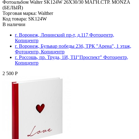
Фотоальбом Walter SK124W 26X30/30 МАГН.СТР. MONZA
(БЕЛЫЙ)
Торговая марка: Walther
Код товара: SK124W
В наличии
г. Воронеж, Ленинский пр-т, д.117 Фотоцентр,
Копицентр
г. Воронеж, Бульвар победы 23б, ТРК "Арена", 1 этаж,
Фотоцентр, Копицентр
г. Россошь, пр. Труда, 1И, ТЦ"Проспект" Фотоцентр,
Копицентр
2 500 Р