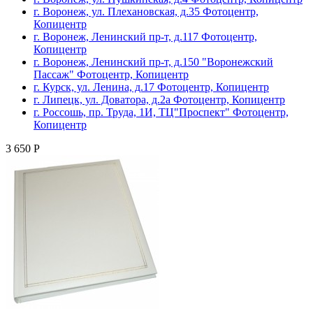
г. Воронеж, ул. Плехановская, д.35 Фотоцентр,
Копицентр
г. Воронеж, Ленинский пр-т, д.117 Фотоцентр,
Копицентр
г. Воронеж, Ленинский пр-т, д.150 "Воронежский
Пассаж" Фотоцентр, Копицентр
г. Курск, ул. Ленина, д.17 Фотоцентр, Копицентр
г. Липецк, ул. Доватора, д.2а Фотоцентр, Копицентр
г. Россошь, пр. Труда, 1И, ТЦ"Проспект" Фотоцентр,
Копицентр
3 650 Р