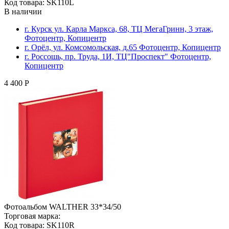
Код товара: SK110L
В наличии
г. Курск ул. Карла Маркса, 68, ТЦ МегаГринн, 3 этаж,
Фотоцентр, Копицентр
г. Орёл, ул. Комсомольская, д.65 Фотоцентр, Копицентр
г. Россошь, пр. Труда, 1И, ТЦ"Проспект" Фотоцентр,
Копицентр
4 400 Р
Фотоальбом WALTHER 33*34/50
Торговая марка:
Код товара: SK110R