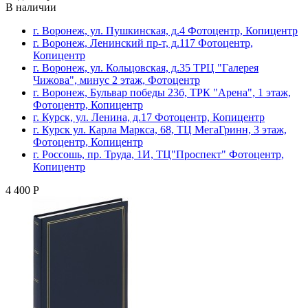
В наличии
г. Воронеж, ул. Пушкинская, д.4 Фотоцентр, Копицентр
г. Воронеж, Ленинский пр-т, д.117 Фотоцентр,
Копицентр
г. Воронеж, ул. Кольцовская, д.35 ТРЦ "Галерея
Чижова", минус 2 этаж, Фотоцентр
г. Воронеж, Бульвар победы 23б, ТРК "Арена", 1 этаж,
Фотоцентр, Копицентр
г. Курск, ул. Ленина, д.17 Фотоцентр, Копицентр
г. Курск ул. Карла Маркса, 68, ТЦ МегаГринн, 3 этаж,
Фотоцентр, Копицентр
г. Россошь, пр. Труда, 1И, ТЦ"Проспект" Фотоцентр,
Копицентр
4 400 Р