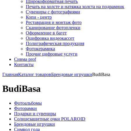
Широкоформатная печать
Печать на холсте и натяжка холста на подрамник
Сувениры с фотографиями
Копи - центр
Реставрация и монтаж фото
Сканирование фотопленки
Оформление в багет
Оцифровка видеокассет
Полиграфическая продукция
Фотокерамика
Прочие цифровые услуги
Сивма prof
Контакты
Главная
Каталог товаров
Брендовые игрушки
BudiBasa
BudiBasa
Фотоальбомы
Фоторамки
Подарки и сувениры
Солнцезащитные очки POLAROID
Брендовые игрушки
Символ года