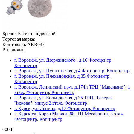
Брелок Басик с подвеской
Торговая марка:
Код товара: ABB037
В наличии
г. Воронеж, ул. Дзержинского , д.16 Фотоцентр,
Копицентр
г. Воронеж, ул. Пушкинская, д.4 Фотоцентр, Копицентр
г. Воронеж, ул. Плехановская, д.35 Фотоцентр,
Копицентр
г. Воронеж, Ленинский пр-т, д.174п ТРЦ "Максимир", 1
этаж, Фотоцентр, Копицентр
г. Воронеж, ул. Кольцовская, д.35 ТРЦ "Галерея
Чижова", минус 2 этаж, Фотоцентр
г. Курск, ул. Ленина, д.17 Фотоцентр, Копицентр
г. Курск ул. Карла Маркса, 68, ТЦ МегаГринн, 3 этаж,
Фотоцентр, Копицентр
600 Р