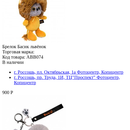
Брелок Басик львёнок
Торговая марка:
Код товара: ABB074
В наличии
г. Россошь, пл. Октябрьская, 1а Фотоцентр, Копицентр
г. Россошь, пр. Труда, 1И, ТЦ"Проспект" Фотоцентр,
Копицентр
900 Р