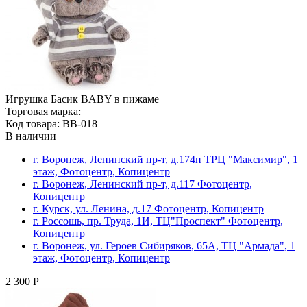
Игрушка Басик BABY в пижаме
Торговая марка:
Код товара: BB-018
В наличии
г. Воронеж, Ленинский пр-т, д.174п ТРЦ "Максимир", 1
этаж, Фотоцентр, Копицентр
г. Воронеж, Ленинский пр-т, д.117 Фотоцентр,
Копицентр
г. Курск, ул. Ленина, д.17 Фотоцентр, Копицентр
г. Россошь, пр. Труда, 1И, ТЦ"Проспект" Фотоцентр,
Копицентр
г. Воронеж, ул. Героев Сибиряков, 65А, ТЦ "Армада", 1
этаж, Фотоцентр, Копицентр
2 300 Р