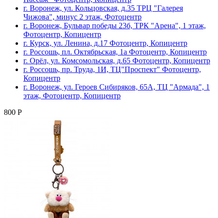
г. Воронеж, ул. Кольцовская, д.35 ТРЦ "Галерея
Чижова", минус 2 этаж, Фотоцентр
г. Воронеж, Бульвар победы 23б, ТРК "Арена", 1 этаж,
Фотоцентр, Копицентр
г. Курск, ул. Ленина, д.17 Фотоцентр, Копицентр
г. Россошь, пл. Октябрьская, 1а Фотоцентр, Копицентр
г. Орёл, ул. Комсомольская, д.65 Фотоцентр, Копицентр
г. Россошь, пр. Труда, 1И, ТЦ"Проспект" Фотоцентр,
Копицентр
г. Воронеж, ул. Героев Сибиряков, 65А, ТЦ "Армада", 1
этаж, Фотоцентр, Копицентр
800 Р