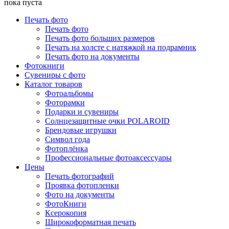
пока пуста
Печать фото
Печать фото
Печать фото больших размеров
Печать на холсте с натяжкой на подрамник
Печать фото на документы
Фотокниги
Сувениры с фото
Каталог товаров
Фотоальбомы
Фоторамки
Подарки и сувениры
Солнцезащитные очки POLAROID
Брендовые игрушки
Символ года
Фотоплёнка
Профессиональные фотоаксессуары
Цены
Печать фотографий
Проявка фотопленки
Фото на документы
ФотоКниги
Ксерокопия
Широкоформатная печать