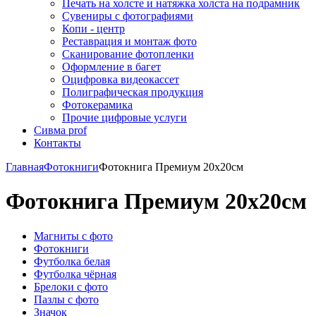
Печать на холсте и натяжка холста на подрамник
Сувениры с фотографиями
Копи - центр
Реставрация и монтаж фото
Сканирование фотопленки
Оформление в багет
Оцифровка видеокассет
Полиграфическая продукция
Фотокерамика
Прочие цифровые услуги
Сивма prof
Контакты
Главная
Фотокниги
Фотокнига Премиум 20х20см
Фотокнига Премиум 20х20см
Магниты с фото
Фотокниги
Футболка белая
Футболка чёрная
Брелоки с фото
Пазлы с фото
Значок