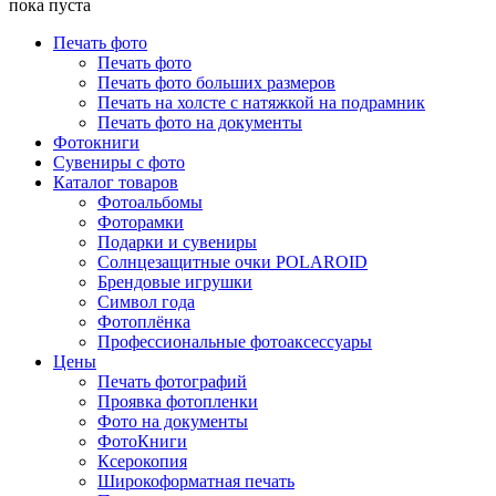
пока пуста
Печать фото
Печать фото
Печать фото больших размеров
Печать на холсте с натяжкой на подрамник
Печать фото на документы
Фотокниги
Сувениры с фото
Каталог товаров
Фотоальбомы
Фоторамки
Подарки и сувениры
Солнцезащитные очки POLAROID
Брендовые игрушки
Символ года
Фотоплёнка
Профессиональные фотоаксессуары
Цены
Печать фотографий
Проявка фотопленки
Фото на документы
ФотоКниги
Ксерокопия
Широкоформатная печать