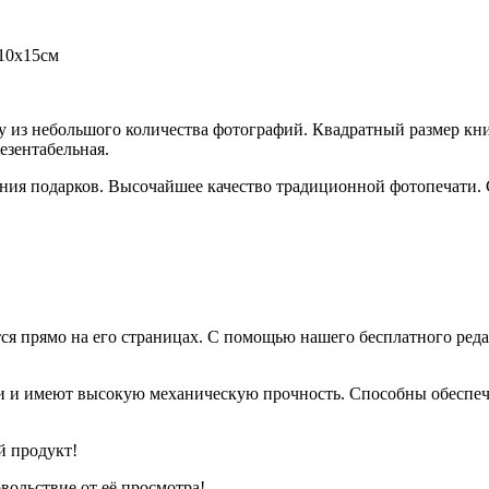
 10х15см
игу из небольшого количества фотографий. Квадратный размер к
езентабельная.
ния подарков. Высочайшее качество традиционной фотопечати.
ся прямо на его страницах. С помощью нашего бесплатного ре
 и имеют высокую механическую прочность. Способны обеспеч
й продукт!
вольствие от её просмотра!